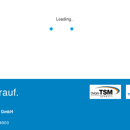
Loading...
rauf.
e GmbH
-4900